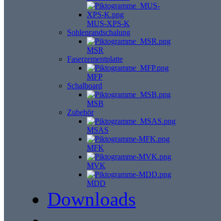
MUS-XPS-K
Sohlenrandschalung
MSR
Faserzementplatte
MFP
Schalboard
MSB
Zubehör
MSAS
MFK
MVK
MDD
Downloads