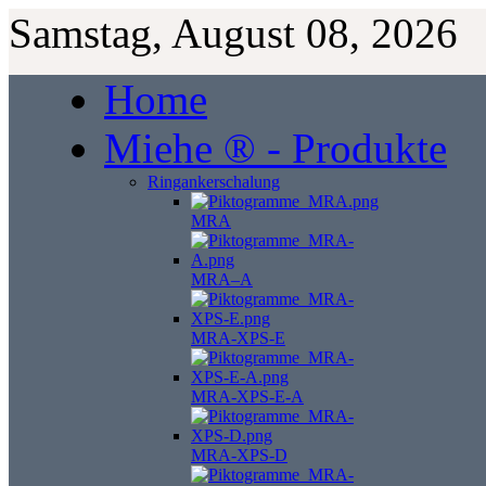
Samstag, August 08, 2026
Home
Miehe ® - Produkte
Ringankerschalung
MRA
MRA–A
MRA-XPS-E
MRA-XPS-E-A
MRA-XPS-D