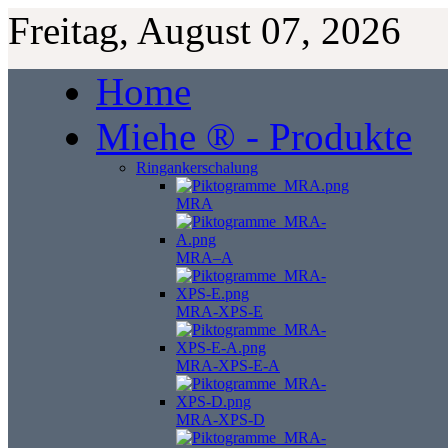
Freitag, August 07, 2026
Home
Miehe ® - Produkte
Ringankerschalung
MRA
MRA–A
MRA-XPS-E
MRA-XPS-E-A
MRA-XPS-D