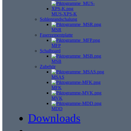
MUS-XPS-K
Sohlenrandschalung
MSR
Faserzementplatte
MFP
Schalboard
MSB
Zubehör
MSAS
MFK
MVK
MDD
Downloads