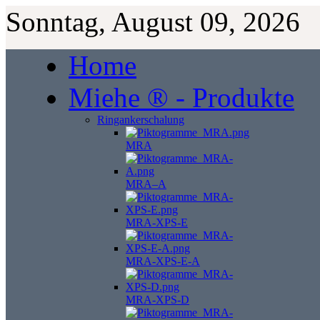
Sonntag, August 09, 2026
Home
Miehe ® - Produkte
Ringankerschalung
MRA
MRA–A
MRA-XPS-E
MRA-XPS-E-A
MRA-XPS-D