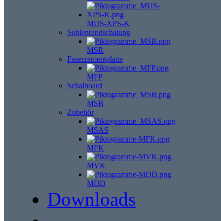
MUS-XPS-K
Sohlenrandschalung
MSR
Faserzementplatte
MFP
Schalboard
MSB
Zubehör
MSAS
MFK
MVK
MDD
Downloads