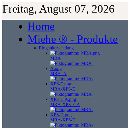
Freitag, August 07, 2026
Home
Miehe ® - Produkte
Ringankerschalung
MRA
MRA–A
MRA-XPS-E
MRA-XPS-E-A
MRA-XPS-D