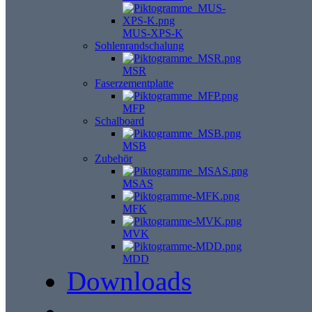
MUS-XPS-K
Sohlenrandschalung
MSR
Faserzementplatte
MFP
Schalboard
MSB
Zubehör
MSAS
MFK
MVK
MDD
Downloads