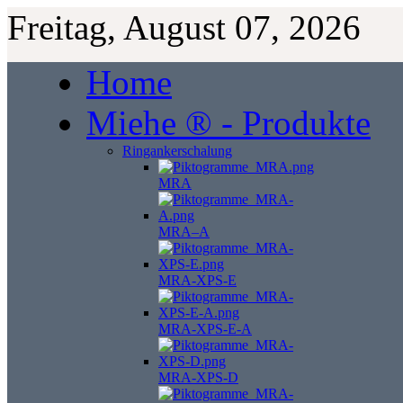
Freitag, August 07, 2026
Home
Miehe ® - Produkte
Ringankerschalung
MRA
MRA–A
MRA-XPS-E
MRA-XPS-E-A
MRA-XPS-D