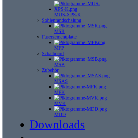
MUS-XPS-K
Sohlenrandschalung
MSR
Faserzementplatte
MFP
Schalboard
MSB
Zubehör
MSAS
MFK
MVK
MDD
Downloads